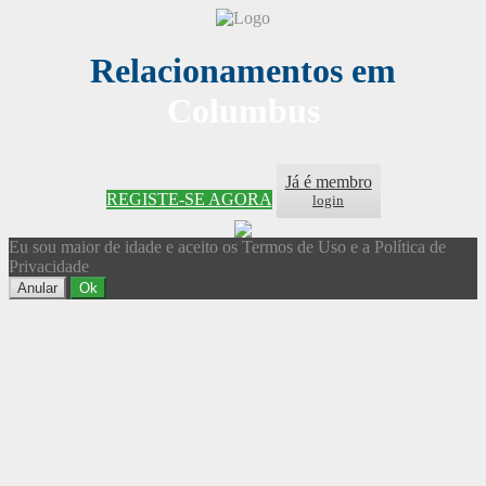
Relacionamentos em
Columbus
Já é membro
REGISTE-SE AGORA
login
Eu sou maior de idade e aceito os Termos de Uso e a Política de
Privacidade
Anular
Ok