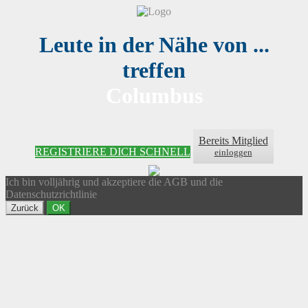
Leute in der Nähe von ...
treffen
Columbus
Bereits Mitglied
REGISTRIERE DICH SCHNELL
einloggen
Ich bin volljährig und akzeptiere die AGB und die
Datenschutzrichtlinie
Zurück
OK