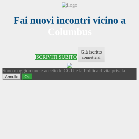
Fai nuovi incontri vicino a
Columbus
Già iscritto
ISCRIVITI SUBITO
connettersi
Sono maggiorenne e accetto le CGU e la Politica d vita privata
Annulla
Ok